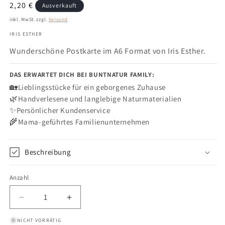
aus,
Normaler
2,20 €
Ausverkauft
um
Preis
inkl. MwSt. zzgl.
Versand
Ihre
IRIS ESTHER
Widerrufse
abzugeben.
Wunderschöne Postkarte im A6 Format von Iris Esther.
DAS ERWARTET DICH BEI BUNTNATUR FAMILY:
🏡
Lieblingsstücke für ein geborgenes Zuhause
🌿
Handverlesene und langlebige Naturmaterialien
✨
Persönlicher Kundenservice
🌾
Mama-geführtes Familienunternehmen
Beschreibung
Anzahl
Anzahl
Verringere
Erhöhe
die
die
NICHT VORRÄTIG
Menge
Menge