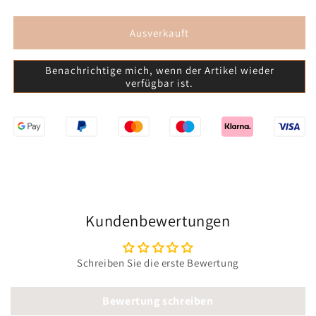
für
für
Rehe
Rehe
Ausverkauft
Benachrichtige mich, wenn der Artikel wieder
verfügbar ist.
EU-
Widerrufs
Kundenbewertungen
Schreiben Sie die erste Bewertung
Bewertung schreiben