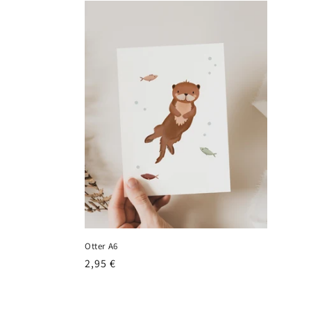
Otter A6
Normaler
2,95 €
Preis