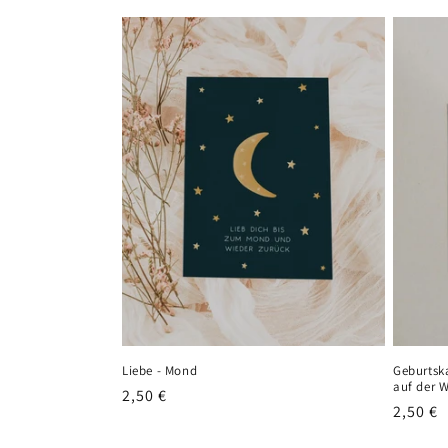
e
g
o
r
i
e
:
Liebe - Mond
Geburtsk
auf der W
Normaler
2,50 €
Normal
2,50 €
Preis
Preis