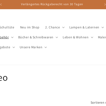
Verlängertes Rückgaberecht von 30 Tagen
 Schultüte
Neu im Shop
2. Chance
Lampen & Laternen
ubehör
Bücher & Schreibwaren
Leben & Wohnen
Male
gebote
Unsere Marken
eo
Sortieren 