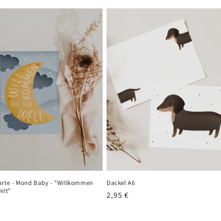
arte - Mond Baby - "Willkommen
Dackel A6
elt"
Normaler
2,95 €
er
Preis