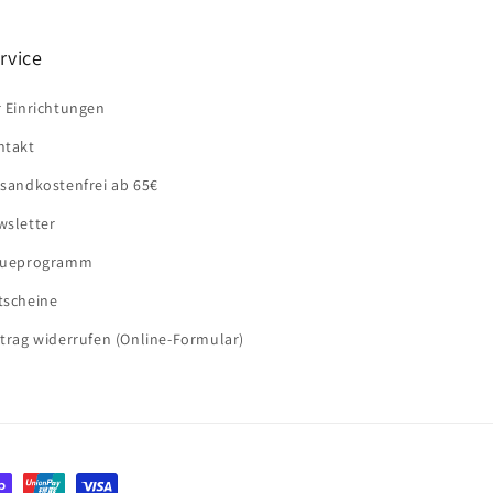
rvice
 Einrichtungen
ntakt
EU-
sandkostenfrei ab 65€
Widerrufsbutton
wsletter
eueprogramm
tscheine
trag widerrufen (Online-Formular)