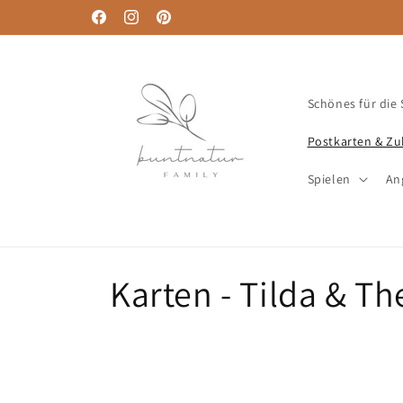
Direkt
Willkommen in unserem Shop 🧡
zum
Facebook
Instagram
Pinterest
Inhalt
Schönes für die
Postkarten & Z
Spielen
An
K
Karten - Tilda & Th
a
t