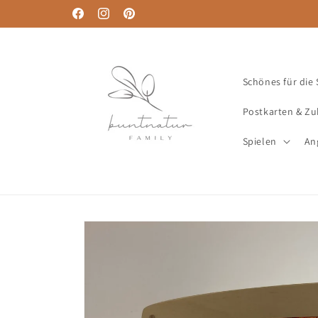
Direkt
Willkommen in unserem Shop 🧡
zum
Facebook
Instagram
Pinterest
Inhalt
Schönes für die
Postkarten & Z
Spielen
An
Zu
Produktinformationen
springen