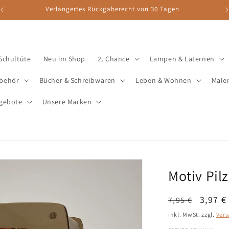
Verlängertes Rückgaberecht von 30 Tagen
 Schultüte
Neu im Shop
2. Chance
Lampen & Laternen
ubehör
Bücher & Schreibwaren
Leben & Wohnen
Male
gebote
Unsere Marken
Motiv Pilz
Normaler
Verkau
3,97 €
7,95 €
Preis
inkl. MwSt. zzgl.
Ver