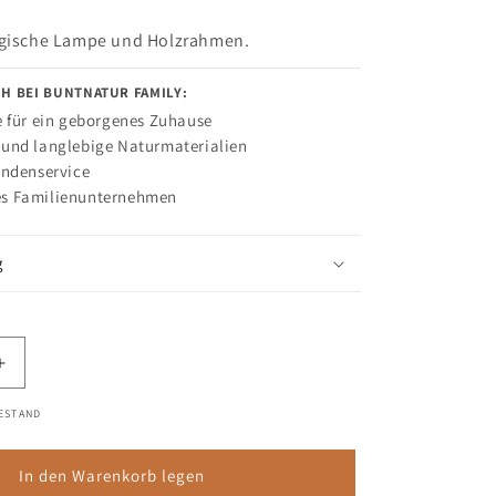
e
agische Lampe und Holzrahmen.
r
H BEI BUNTNATUR FAMILY:
k
e für ein geborgenes Zuhause
und langlebige Naturmaterialien
l
undenservice
ä
s Familienunternehmen
r
g
e
n
Füllen
Erhöhe
die
Sie
ESTAND
Menge
das
für
folgende
Motiv
In den Warenkorb legen
Formular
Pilzzeit