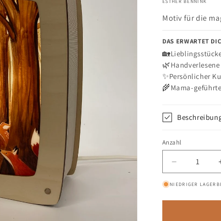
ESTHER BENNINK
Motiv für die m
DAS ERWARTET DIC
🏡
Lieblingsstück
🌿
Handverlesene 
✨
Persönlicher K
🌾
Mama-geführte
Beschreibun
Anzahl
Anzahl
Verringere
die
NIEDRIGER LAGERB
Menge
für
Motiv
Pilzzeit