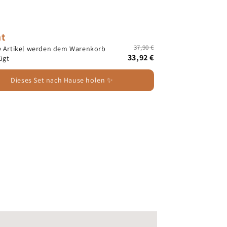
t
37,90 €
e Artikel werden dem Warenkorb
33,92 €
ügt
Dieses Set nach Hause holen ✨
EU-
Widerrufsbutton