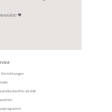
erstützt! 🧡
rvice
 Einrichtungen
ntakt
sandkostenfrei ab 65€
wsletter
eueprogramm