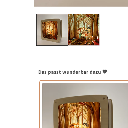
Medien
1
in
Modal
öffnen
Das passt wunderbar dazu 🧡