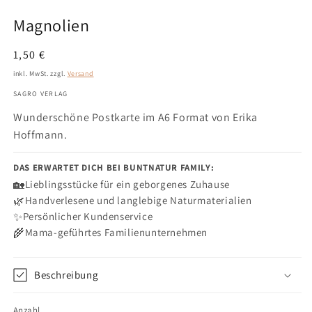
aus,
1
in
um
Magnolien
Modal
Ihre
öffnen
Widerrufse
Normaler
1,50 €
abzugeben.
Preis
inkl. MwSt. zzgl.
Versand
SAGRO VERLAG
Wunderschöne Postkarte im A6 Format von Erika
Hoffmann.
DAS ERWARTET DICH BEI BUNTNATUR FAMILY:
🏡
Lieblingsstücke für ein geborgenes Zuhause
🌿
Handverlesene und langlebige Naturmaterialien
✨
Persönlicher Kundenservice
🌾
Mama-geführtes Familienunternehmen
Beschreibung
Anzahl