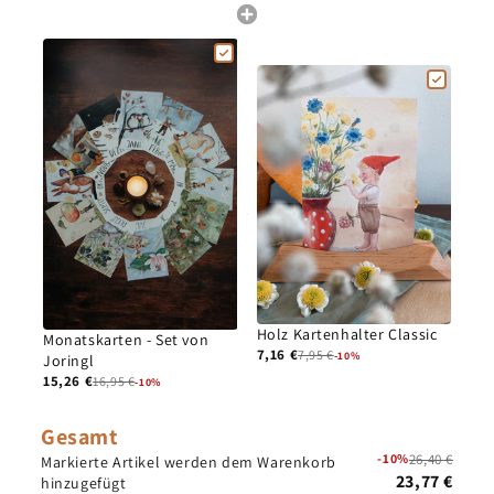
Holz Kartenhalter Classic
Monatskarten - Set von
7,16 €
7,95 €
-10%
Joringl
15,26 €
16,95 €
-10%
Gesamt
-10%
26,40 €
Markierte Artikel werden dem Warenkorb
23,77 €
hinzugefügt