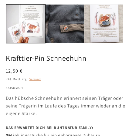
aus,
1
2
um
in
in
Modal
M
Ihre
öffnen
ö
Widerrufse
abzugeben.
Krafttier-Pin Schneehuhn
Normaler
12,50 €
Preis
inkl. MwSt. zzgl.
Versand
KAISUMARI
Das hübsche Schneehuhn erinnert seinen Träger oder
seine Trägerin im Laufe des Tages immer wieder an die
eigene Stärke.
DAS ERWARTET DICH BEI BUNTNATUR FAMILY:
🏡
Lieblingsstücke für ein geborgenes Zuhause